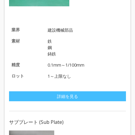
業界
建設機械部品
素材
鉄
鋼
鋳鉄
精度
0.1mm～1/100mm
ロット
1～上限なし
詳細を見る
サブプレート (Sub Plate)