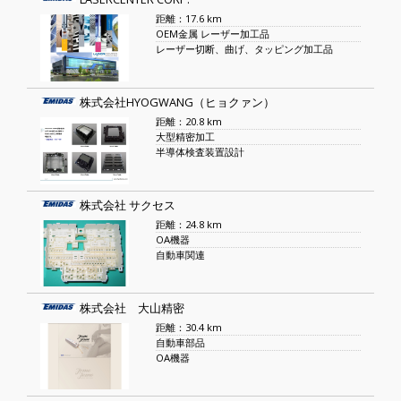
距離：17.6 km
OEM金属 レーザー加工品
レーザー切断、曲げ、タッピング加工品
株式会社HYOGWANG（ヒョクァン）
距離：20.8 km
大型精密加工
半導体検査装置設計
株式会社 サクセス
距離：24.8 km
OA機器
自動車関連
株式会社 大山精密
距離：30.4 km
自動車部品
OA機器