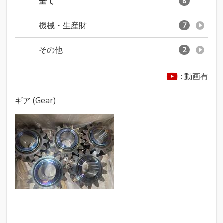
全て
8
機械・生産財
7
その他
2
: 動画有
ギア (Gear)