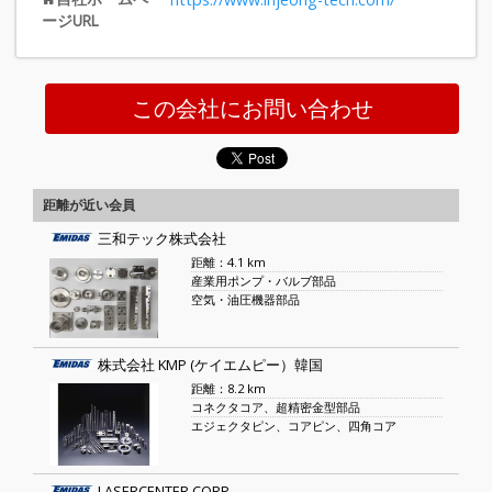
ージURL
この会社にお問い合わせ
距離が近い会員
三和テック株式会社
距離：4.1 km
産業用ポンプ・バルブ部品
空気・油圧機器部品
株式会社 KMP (ケイエムピー）韓国
距離：8.2 km
コネクタコア、超精密金型部品
エジェクタピン、コアピン、四角コア
LASERCENTER CORP.