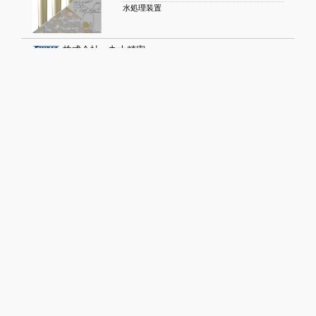
水処理装置
株式会社 丸大精密
距離：351 m
ワイヤーカット放電加工
細孔放電加工
株式会社 シナガワ
距離：381 m
シリコンゴム加工
工業用ゴムパッキン製作
有限会社プラセス
距離：399 m
手仕事および場内作業
文具製品組立・ピッキング・包装作業・手作
株式会社 中野鍛造所
距離：470 m