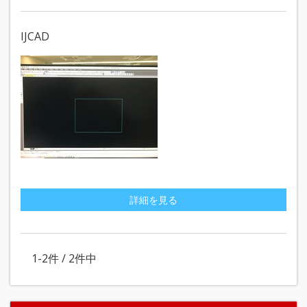
IJCAD
詳細を見る
1-2
件 /
2
件中