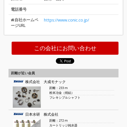
電話番号
自社ホームペ
https://www.conic.co.jp/
ージURL
この会社にお問い合わせ
距離が近い会員
株式会社 大成モナック
距離：233 m
粉末冶金（焼結）
フレキシブルシャフト
日本水研 株式会社
距離：272 m
カートリッジ純水器