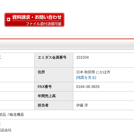
工
エミダス会員番号
101034
住所
日本 秋田県 にかほ市
[地図を見る]
FAX番号
0184-38-3826
年間売上高
担当者
伊藤 淳
部品 / 輸送機器
社
部品会社