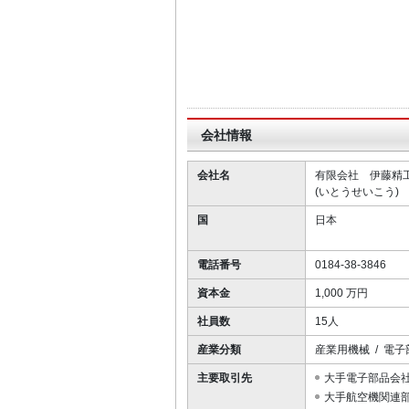
I
t
e
m
1
o
会社情報
f
9
会社名
有限会社 伊藤精
(いとうせいこう)
国
日本
電話番号
0184-38-3846
資本金
1,000 万円
社員数
15人
産業分類
産業用機械 / 電子
主要取引先
大手電子部品会
大手航空機関連