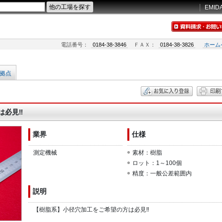
EMID
電話番号：
0184-38-3846
ＦＡＸ：
0184-38-3826
ホーム
拠点
は必見‼
業界
仕様
測定機械
素材：樹脂
ロット：1～100個
精度：一般公差範囲内
説明
【樹脂系】小径穴加工をご希望の方は必見‼