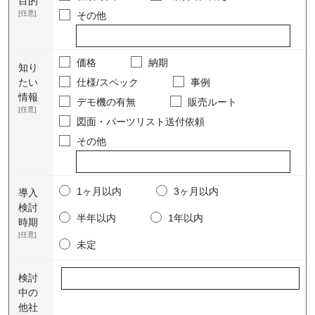
目的
[任意]
その他
価格
納期
知り
たい
仕様/スペック
事例
情報
デモ機の有無
販売ルート
[任意]
図面・パーツリスト送付依頼
その他
1ヶ月以内
3ヶ月以内
導入
検討
半年以内
1年以内
時期
[任意]
未定
検討
中の
他社